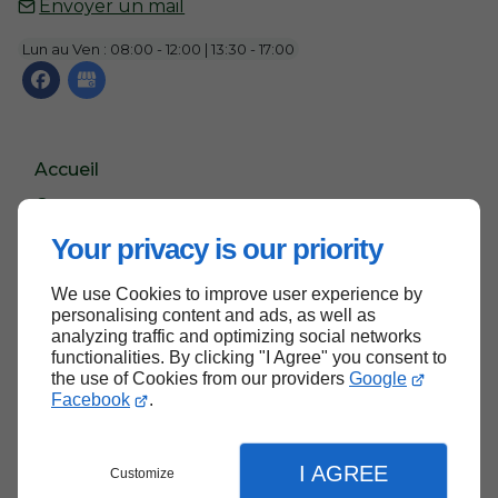
Envoyer un mail
Lun au Ven : 08:00 - 12:00 | 13:30 - 17:00
Accueil
Contactez-nous
Mentions légales
Your privacy is our priority
Plan du site
We use Cookies to improve user experience by
personalising content and ads, as well as
analyzing traffic and optimizing social networks
functionalities. By clicking "I Agree" you consent to
Haut de page
the use of Cookies from our providers
Google
Facebook
.
I AGREE
Customize