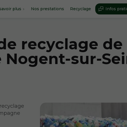
savoir plus
Nos prestations
Recyclage
Infos prat
de recyclage de
 Nogent-sur-Se
 recyclage
hampagne