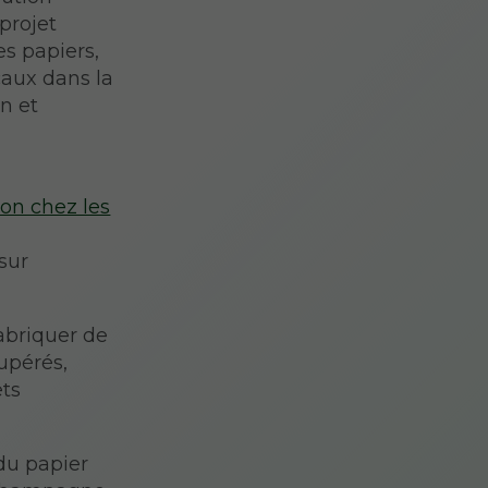
projet
es papiers,
caux dans la
on et
ion chez les
sur
fabriquer de
cupérés,
ets
du papier