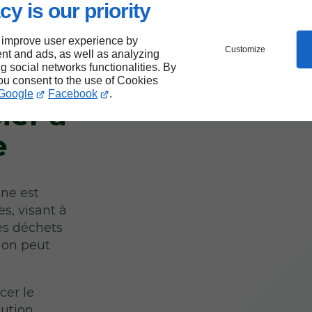
cy is our priority
 improve user experience by
Customize
nt and ads, as well as analyzing
ng social networks functionalities. By
you consent to the use of Cookies
Google
Facebook
.
ier à
e
ine est
es, visant à
les déchets
 on peut
cer le
bution