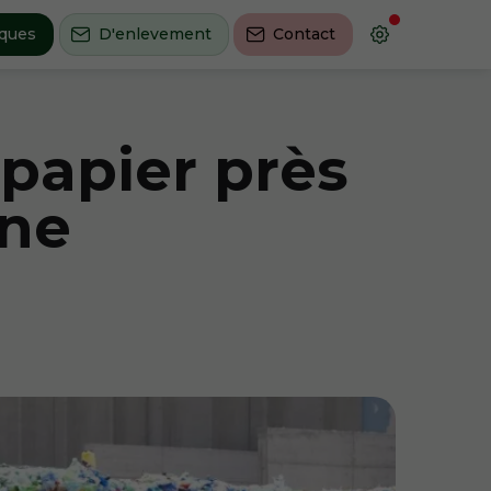
iques
D'enlevement
Contact
 papier près
ine