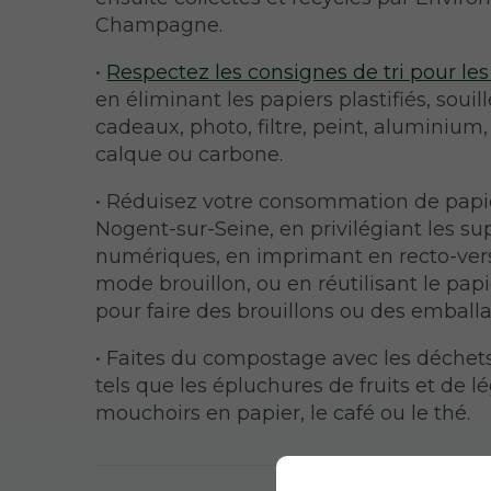
Champagne.
•
Respectez les consignes de tri pour les
en éliminant les papiers plastifiés, souill
cadeaux, photo, filtre, peint, aluminium, 
calque ou carbone.
• Réduisez votre consommation de papi
Nogent-sur-Seine, en privilégiant les su
numériques, en imprimant en recto-ver
mode brouillon, ou en réutilisant le pap
pour faire des brouillons ou des emball
• Faites du compostage avec les déchet
tels que les épluchures de fruits et de l
mouchoirs en papier, le café ou le thé.