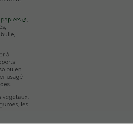
 papiers
,
és,
bulle,
er à
pports
so ou en
ier usagé
ages.
s végétaux,
égumes, les