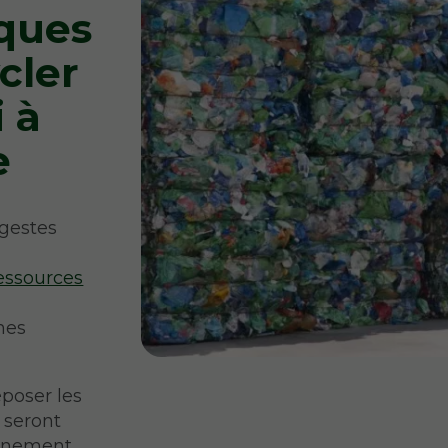
iques
cler
i à
e
 gestes
ressources
nes
époser les
 seront
onnement